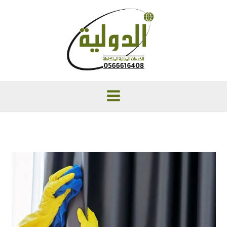
خطي
لى
لمحتوى