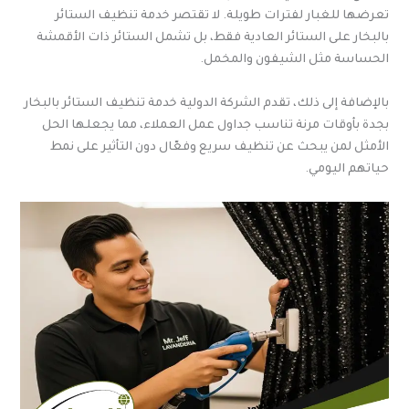
تعرضها للغبار لفترات طويلة. لا تقتصر خدمة تنظيف الستائر
بالبخار على الستائر العادية فقط، بل تشمل الستائر ذات الأقمشة
الحساسة مثل الشيفون والمخمل.
بالإضافة إلى ذلك، تقدم الشركة الدولية خدمة تنظيف الستائر بالبخار
بجدة بأوقات مرنة تناسب جداول عمل العملاء، مما يجعلها الحل
الأمثل لمن يبحث عن تنظيف سريع وفعّال دون التأثير على نمط
حياتهم اليومي.