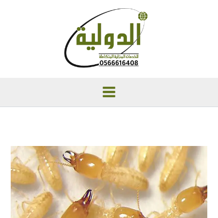
خطي
لى
لمحتوى