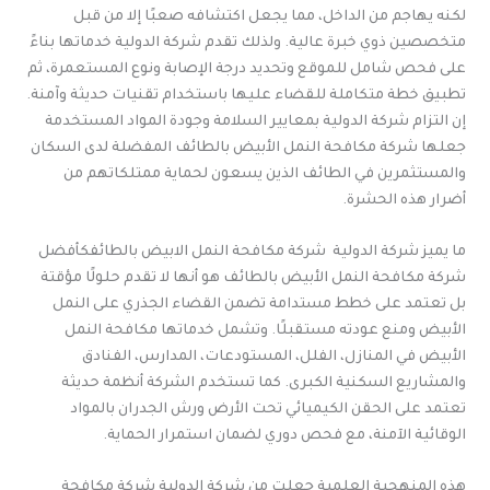
لكنه يهاجم من الداخل، مما يجعل اكتشافه صعبًا إلا من قبل
متخصصين ذوي خبرة عالية. ولذلك تقدم شركة الدولية خدماتها بناءً
على فحص شامل للموقع وتحديد درجة الإصابة ونوع المستعمرة، ثم
تطبيق خطة متكاملة للقضاء عليها باستخدام تقنيات حديثة وآمنة.
إن التزام شركة الدولية بمعايير السلامة وجودة المواد المستخدمة
جعلها شركة مكافحة النمل الأبيض بالطائف المفضلة لدى السكان
والمستثمرين في الطائف الذين يسعون لحماية ممتلكاتهم من
أضرار هذه الحشرة.
ما يميز شركة الدولية شركة مكافحة النمل الابيض بالطائفكأفضل
شركة مكافحة النمل الأبيض بالطائف هو أنها لا تقدم حلولًا مؤقتة
بل تعتمد على خطط مستدامة تضمن القضاء الجذري على النمل
الأبيض ومنع عودته مستقبلًا. وتشمل خدماتها مكافحة النمل
الأبيض في المنازل، الفلل، المستودعات، المدارس، الفنادق
والمشاريع السكنية الكبرى. كما تستخدم الشركة أنظمة حديثة
تعتمد على الحقن الكيميائي تحت الأرض ورش الجدران بالمواد
الوقائية الآمنة، مع فحص دوري لضمان استمرار الحماية.
هذه المنهجية العلمية جعلت من شركة الدولية شركة مكافحة