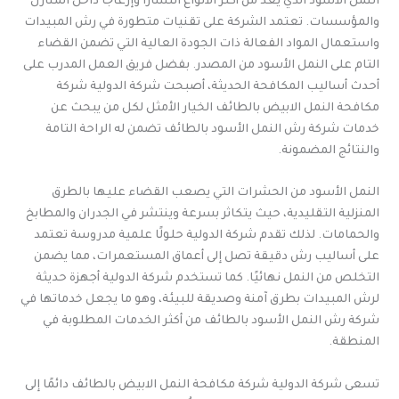
النمل الأسود الذي يُعد من أكثر الأنواع انتشارًا وإزعاجًا داخل المنازل
والمؤسسات. تعتمد الشركة على تقنيات متطورة في رش المبيدات
واستعمال المواد الفعالة ذات الجودة العالية التي تضمن القضاء
التام على النمل الأسود من المصدر. بفضل فريق العمل المدرب على
أحدث أساليب المكافحة الحديثة، أصبحت شركة الدولية شركة
مكافحة النمل الابيض بالطائف الخيار الأمثل لكل من يبحث عن
خدمات شركة رش النمل الأسود بالطائف تضمن له الراحة التامة
والنتائج المضمونة.
النمل الأسود من الحشرات التي يصعب القضاء عليها بالطرق
المنزلية التقليدية، حيث يتكاثر بسرعة وينتشر في الجدران والمطابخ
والحمامات. لذلك تقدم شركة الدولية حلولًا علمية مدروسة تعتمد
على أساليب رش دقيقة تصل إلى أعماق المستعمرات، مما يضمن
التخلص من النمل نهائيًا. كما تستخدم شركة الدولية أجهزة حديثة
لرش المبيدات بطرق آمنة وصديقة للبيئة، وهو ما يجعل خدماتها في
شركة رش النمل الأسود بالطائف من أكثر الخدمات المطلوبة في
المنطقة.
تسعى شركة الدولية شركة مكافحة النمل الابيض بالطائف دائمًا إلى