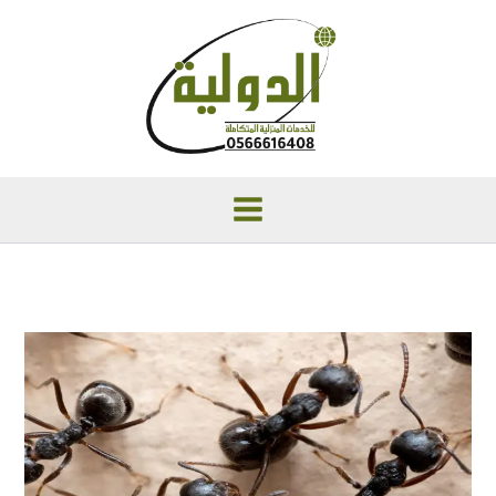
خطي
لى
لمحتوى