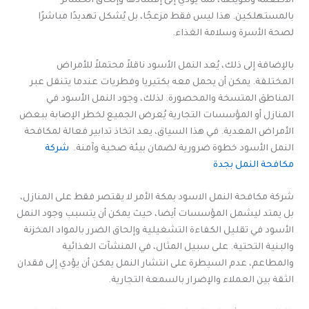
الأطعمة وتلويثها، مما يؤدي إلى إفسادها وإلحاق الخسائر
بالمستهلكين. هذا ليس فقط مزعجًا، بل يُشكل تهديدًا مباشرًا
لصحة الأسرة وسلامة الغذاء.
بالإضافة إلى ذلك، يُعد النمل الأسود ناقلاً محتملاً للأمراض
المختلفة. يمكن أن يحمل معه بكتيريا وفطريات عندما يتنقل عبر
المناطق المتسخة والمحصورة. لذلك، وجود النمل الأسود في
المنازل أو المؤسسات التجارية يُعرض الجميع لخطر الإصابة ببعض
الأمراض المعدية. في هذا السياق، يعد اتخاذ تدابير فعالة لمكافحة
النمل الأسود خطوة ضرورية لضمان بيئة صحية وآمنة.
شركة
مكافحة النمل بجدة
شركة مكافحة النمل الاسود بمكة الأمر لا يقتصر فقط على المنازل،
بل يمتد ليشمل المؤسسات أيضا، حيث يمكن أن يتسبب وجود النمل
الأسود في تقليل الكفاءة التشغيلية وإلحاق الضرر بالمواد المخزنة
والبنية التحتية. على سبيل المثال، في المنشآت الغذائية
والمطاعم، عدم السيطرة على انتشار النمل يمكن أن يؤدي إلى فقدان
الثقة بين العملاء والإضرار بالسمعة التجارية.