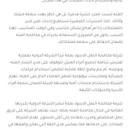
عالية واستخدام أحدث التقنيات في هذا المجال.
العته ليست مجرد حشرة مدمرة، بل هي خطر يهدد سلامة منزلك
وأثاثك. تلك الحشرات الصغيرة تستطيع إحداث ضرر كبير
بالممتلكات إذا لم تُعالج بشكل مناسب وفي الوقت المناسب. لهذا
السبب، يكون من الضروري الاستعانة بخبراء في مكافحة العته
لضمان الحفاظ على سلامة ممتلكاتك.
شركة مكافحة النمل الاسود بمكة تبدأ الشركة الدولية بعملية
تفتيش شاملة لجميع أجزاء المنزل للوقوف على مدى انتشار العته
ونوعيته. ثم يتم وضع خطة علاجية تتضمن استخدام مركبات
كيميائية وممارسات بيولوجية تضمن القضاء التام على العته. تهتم
الشركة باستخدام منتجات آمنة وصديقة للبيئة لضمان سلامة أفراد
الأسرة والحيوانات الأليفة.
شركة مكافحة النمل الاسود بمكة تتميز الشركة الدولية بخبرتها
العالية في مجال مكافحة العته بمكة، حيث تعتمد الشركة على فريق
عمل متخصص ومدرب بكفاءة على أعلى مستوى. تقدم الشركة
ضمانات على خدماتها مما يعكس مدى الثقة التي يمكن وضعها في