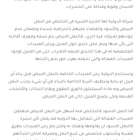
الانسان وقوية وفتاكة على الحشرات.
شركة الدولية لها الخبرة الكبيرة فى التخلص من النمل
الابيض والأسود والقضاء عليهم باحترافية شديدة وبضمان عدم
عودتهم لمنزلك مرة اخرى ، فالنمل الابيض يتم تتبعه ومعرف أماكنه
التى يأتى منها ويتم عمل خندق حول المنزل ورش المبيدات
المخصصة له فى هذا الخندق لمنعه الاقتراب حتى من المنزل لوجود
المبيدات الفعالة والتى تجعله يهرب فور شم رائحتها .
وتستخدم الدولية رش المبيدات الخاصة بالنمل الابيض قبل بناء أى
منزل او بناية وتنظيف التربة الخاصة بالبناء من أى شيء يجذب النمل
الابيض وبه مادة السيليلوز كالورق المقوى وبقايا النباتات والأخشاب
القديمة ولكى يصبح المنزل خالى من النمل الابيض .
أما النمل الاسود فالتخلص منه أسهل من النمل الابيض فبفضل
المبيدات الفعالة التى تتعامل بها الدولية فلا يمكن لأى حشرة
كالنمل الاسود ان يقاومها وتفتك به ولكن يتم رش المبيدات بطرق
معينة وبأسلوب مخصص فى تتبع النمل ومعرفة اماكن اختبائهم