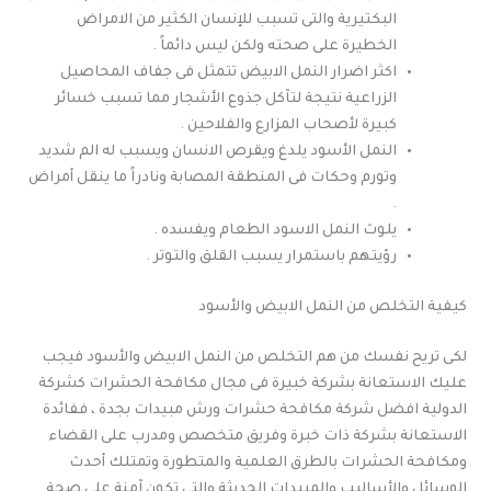
البكتيرية والتى تسبب للإنسان الكثير من الامراض
الخطيرة على صحته ولكن ليس دائماً .
اكثر اضرار النمل الابيض تتمثل فى جفاف المحاصيل
الزراعية نتيجة لتآكل جذوع الأشجار مما تسبب خسائر
كبيرة لأصحاب المزارع والفلاحين .
النمل الأسود يلدغ ويقرص الانسان ويسبب له الم شديد
وتورم وحكات فى المنطقة المصابة ونادراً ما ينقل أمراض
.
يلوث النمل الاسود الطعام ويفسده .
رؤيتهم باستمرار يسبب القلق والتوتر .
كيفية التخلص من النمل الابيض والأسود
لكى تريح نفسك من هم التخلص من النمل الابيض والأسود فيجب
عليك الاستعانة بشركة خبيرة فى مجال مكافحة الحشرات كشركة
الدولية افضل شركة مكافحة حشرات ورش مبيدات بجدة ، ففائدة
الاستعانة بشركة ذات خبرة وفريق متخصص ومدرب على القضاء
ومكافحة الحشرات بالطرق العلمية والمتطورة وتمتلك أحدث
الوسائل والأساليب والمبيدات الحديثة والتى تكون آمنة على صحة