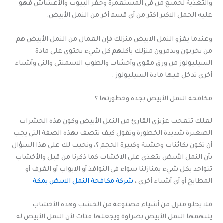
والتغذية لجميع من فى المستعمرة وحفر البيوت والأعشاش فهو
عليه الحمل الاكبر اكثر من أى قسم أخر من النمل الأبيض.
وعندما يغزو النمل الابيض منزلك فإن العمال من النمل الأبيض هم
من يخربون ويدمرون منزلك بأكلهم كل شيء يحتوى على مادة
السيليولوز من ورق مقوى وأخشاب والطوب الاسمنتى والنى وأشياء
أخرى تدخل فيها مادة السيليولوز .
مكافحة النمل الأبيض بجدة وخطورتها ؟
لعلك تتعجب عزيزى القارئ من النمل الأبيض وكون هذه الحشرات
الصغيرة شديدة الخطورة وتقول كيف تتصف بهذه الصفة التى يجب
أن تكون بكائنات وحشية وكبيرة الحجم ؟، ونجيب لك على هذا السؤال
بأن النمل الأبيض يتغذى على الاخشاب كما ذكرنا من قبل والأخشاب
تتواجد بكل شيء بمنازلنا سواء فى النوافذ أو الابواب أو الغرف أو
المطابخ أو أى أشياء أخرى ،
شركة مكافحة النمل الابيض بمكة
فلا يخلو منزل من أشياء مصنوعة من الخشب وهذه الأخشاب
يلتهمها النمل الأبيض بضراوة ويجعلها فتات لأن النمل الأبيض له