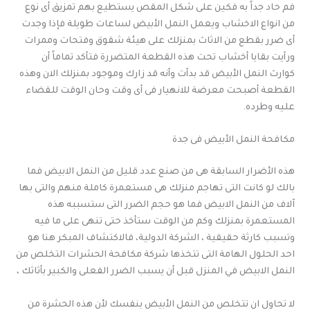
فم حاد جداً به فكين على شكل المقص يستطيع بهم تمزيق أى نوع
من انواع الاخشاب ويعمل النمل الأبيض لساعات طويلة فإذا وجدت
أى ضرر بقطع من الاثاث بمنزلك على هيئة شقوق وفتحات وممرات
ورأيت بقايا أخشاب تحت هذه القطعة المتضررة فتأكد تماماً أن
كوارث النمل الأبيض قد بدأت وأنه قد زارك وموجود بمنزلك الان وهذه
القطعة أصبحت معرضة للانهيار فى أى وقت وحان الوقت للقضاء
عليه وطرده.
مكافحة النمل الأبيض فى جدة
هذه الأضرار السابقة هى من صنع عدد قليل من النمل الابيض فما
بالك لو كانت التى تهاجم منزلك هى مستعمرة كاملة منهم والتى بها
آلاف من النمل الابيض فما هو حجم الضرر التى ستسببه هذه
المستعمرة بمنزلك وكم من الوقت ستأخذ حتى تنهى على ما فيه
وتسبب كارثة حقيقية ، الشركة الدولية، فالاكتشاف المبكر هنا هو
احد الحلول الهامة التى تتخذها شركة مكافحة الحشرات التخلص من
النمل الابيض في المنزل قبل أن يسبب الضرر الفعلى والكبير بأثاثك ،
لا تحاول ان تتخلص من النمل الأبيض بنفسك لأن هذه الحشرة من