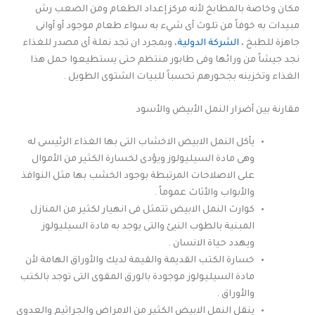
مكان وخاصة بالمطابخ لأنه مركز إعداد الطعام ومن الصعب رش
مبيدات به خوفاً من تلوث أى شيء به سواء طعام موجود أو أوانى
جاهزة للطبخ ،
الشركة الدولية
، وبمجرد ان تجد نملة أى مصدر للغذاء
نجد جيشاً من ورائها وفى طابور منتظم حتى يستطيعوا حمل هذا
الغذاء وتخزينه بجحورهم تحسباً للبيات الشتوى الطويل .
مقارنة بين أضرار النمل الأبيض والأسود
يأكل النمل الابيض الاخشاب التى بها الغذاء الرئيسى له
وهى مادة السيليولوز ويؤدى لخسارة الكثير من الأموال
على الاصلاحات المرتبطة بوجود الخشب بها مثل النوافذ
والأبواب والأثاث عموماً .
كوارث النمل الابيض تتمثل فى انهيار لكثير من المنازل
المبنية بالطوب النيئ والتى يوجد به مادة السيليولوز
ويهدد حياة الانسان .
خسارة الكتب القديمة والقيمة لديك والأوراق الهامة لأن
مادة السيليولوز موجودة بالورق المقوى التى توجد بالكتب
والأوراق .
ينقل النمل الابيض الكثير من الامراض والجراثيم والعدوى