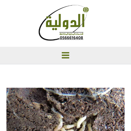
خطي
لى
لمحتوى